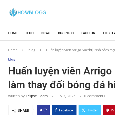
HOME
TECH
NEWS
BUSINESS
FASHION
LIFEST
Home
blog
Huấn luyện viên Arrigo Sacchi| Nhà cách mạn
blog
Huấn luyện viên Arrigo
làm thay đổi bóng đá h
written by
Eclipse Team
July 3, 2026
0 comments
0
SHARE
Facebook
Twitter
Pi