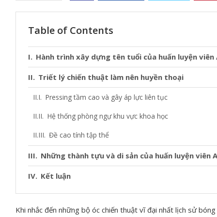
Table of Contents
Hành trình xây dựng tên tuổi của huấn luyện viên 
Triết lý chiến thuật làm nên huyền thoại
Pressing tầm cao và gây áp lực liên tục
Hệ thống phòng ngự khu vực khoa học
Đề cao tính tập thể
Những thành tựu và di sản của huấn luyện viên A
Kết luận
Khi nhắc đến những bộ óc chiến thuật vĩ đại nhất lịch sử bóng