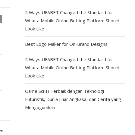
5 Ways UFABET Changed the Standard for
What a Mobile Online Betting Platform Should
Look Like
Best Logo Maker for On-Brand Designs
5 Ways UFABET Changed the Standard for
What a Mobile Online Betting Platform Should
Look Like
Game Sci-Fi Terbaik dengan Teknologi
Futuristik, Dunia Luar Angkasa, dan Cerita yang
Mengagumkan
ên