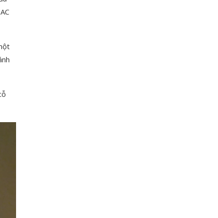
 AC
một
ánh
cỗ