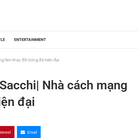
YLE
ENTERTAINMENT
g làm thay đổi bóng đá hiện đại
 Sacchi| Nhà cách mạng
iện đại
nterest
Email