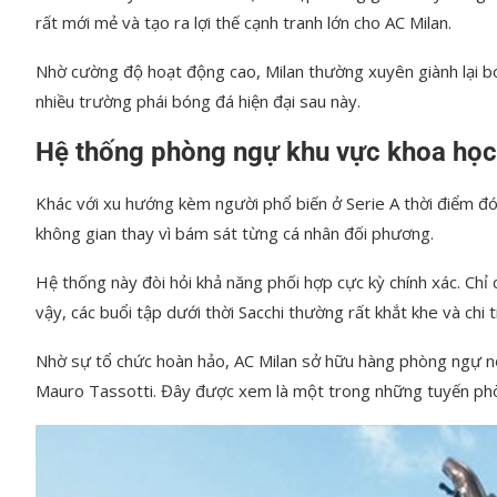
rất mới mẻ và tạo ra lợi thế cạnh tranh lớn cho AC Milan.
Nhờ cường độ hoạt động cao, Milan thường xuyên giành lại bó
nhiều trường phái bóng đá hiện đại sau này.
Hệ thống phòng ngự khu vực khoa học
Khác với xu hướng kèm người phổ biến ở Serie A thời điểm đó
không gian thay vì bám sát từng cá nhân đối phương.
Hệ thống này đòi hỏi khả năng phối hợp cực kỳ chính xác. Chỉ cầ
vậy, các buổi tập dưới thời Sacchi thường rất khắt khe và chi ti
Nhờ sự tổ chức hoàn hảo, AC Milan sở hữu hàng phòng ngự nổi
Mauro Tassotti. Đây được xem là một trong những tuyến phò