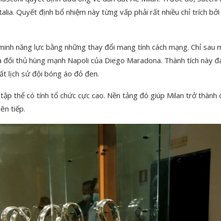
lia. Quyết định bổ nhiệm này từng vấp phải rất nhiều chỉ trích bởi
inh năng lực bằng những thay đổi mang tính cách mạng. Chỉ sau 
ua đối thủ hùng mạnh Napoli của Diego Maradona. Thành tích này đ
t lịch sử đội bóng áo đỏ đen.
tập thể có tính tổ chức cực cao. Nền tảng đó giúp Milan trở thành 
ên tiếp.