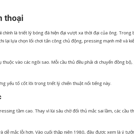
n thoại
i
chính là triết lý bóng đá hiện đại vượt xa thời đại của ông. Trong 
i lại lựa chọn lối chơi tấn công chủ động, pressing mạnh mẽ và k
 thuộc vào các ngôi sao. Mỗi cầu thủ đều phải di chuyển đồng bộ,
 yếu tố cốt lõi trong triết lý chiến thuật nổi tiếng này.
c
essing tầm cao. Thay vì lùi sâu chờ đối thủ mắc sai lầm, các cầu t
 và dễ mắc lỗi hơn. Vào cuối thập niên 1980, đây được xem là ý tưở