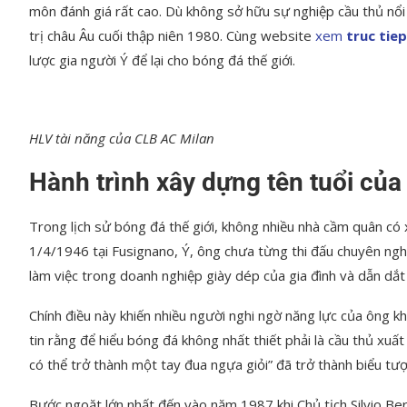
môn đánh giá rất cao. Dù không sở hữu sự nghiệp cầu thủ nổi
trị châu Âu cuối thập niên 1980. Cùng website
xem
truc tie
lược gia người Ý để lại cho bóng đá thế giới.
HLV tài năng của CLB AC Milan
Hành trình xây dựng tên tuổi của
Trong lịch sử bóng đá thế giới, không nhiều nhà cầm quân có
1/4/1946 tại Fusignano, Ý, ông chưa từng thi đấu chuyên nghi
làm việc trong doanh nghiệp giày dép của gia đình và dẫn dắt
Chính điều này khiến nhiều người nghi ngờ năng lực của ông k
tin rằng để hiểu bóng đá không nhất thiết phải là cầu thủ xuất
có thể trở thành một tay đua ngựa giỏi” đã trở thành biểu tư
Bước ngoặt lớn nhất đến vào năm 1987 khi Chủ tịch Silvio Ber